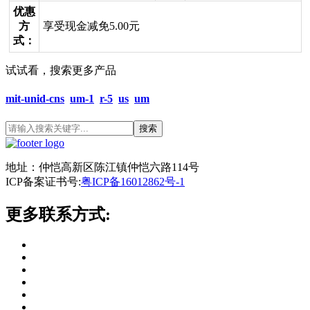
优惠
方
享受现金减免5.00元
式：
试试看，搜索更多产品
mit-unid-cns
um-1
r-5
us
um
搜索
地址：仲恺高新区陈江镇仲恺六路114号
ICP备案证书号:
粤ICP备16012862号-1
更多联系方式: