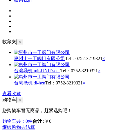
联系我们
收藏夹
×
惠州市一工阀门有限公司
Tel：
0752-3219321
×
台湾鼎机 mit-UNID-cns
Tel：
0752-3219321
×
台湾鼎机 di-hen
Tel：
0752-3219321
×
查看收藏
购物车
×
您购物车暂无商品，赶紧选购吧！
购物车共：0件
合计 :
￥0
继续购物
去结算