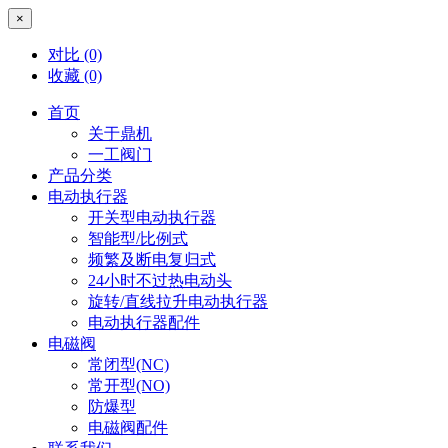
×
对比
(0)
收藏
(0)
首页
关于鼎机
一工阀门
产品分类
电动执行器
开关型电动执行器
智能型/比例式
频繁及断电复归式
24小时不过热电动头
旋转/直线拉升电动执行器
电动执行器配件
电磁阀
常闭型(NC)
常开型(NO)
防爆型
电磁阀配件