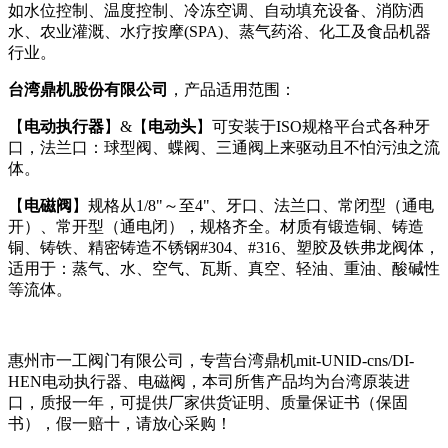
如水位控制、温度控制、冷冻空调、自动填充设备、消防洒
水、农业灌溉、水疗按摩(SPA)、蒸气药浴、化工及食品机器
行业。
台湾鼎机股份有限公司
，产品适用范围：
【
电动执行器
】&【
电动头
】可安装于ISO规格平台式各种牙
口，法兰口：球型阀、蝶阀、三通阀上来驱动且不怕污浊之流
体。
【
电磁阀
】规格从1/8"～至4"、牙口、法兰口、常闭型（通电
开）、常开型（通电闭），规格齐全。材质有锻造铜、铸造
铜、铸铁、精密铸造不锈钢#304、#316、塑胶及铁弗龙阀体，
适用于：蒸气、水、空气、瓦斯、真空、轻油、重油、酸碱性
等流体。
惠州市一工阀门有限公司，专营台湾鼎机mit-UNID-cns/DI-
HEN电动执行器、电磁阀，本司所售产品均为台湾原装进
口，质报一年，可提供厂家供货证明、质量保证书（保固
书），假一赔十，请放心采购！