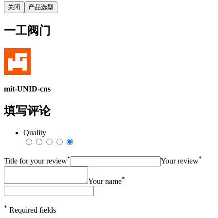
关闭
产品选型
一工阀门
mit-UNID-cns
填写评论
Quality
*
*
Title for your review
Your review
*
Your name
*
Required fields