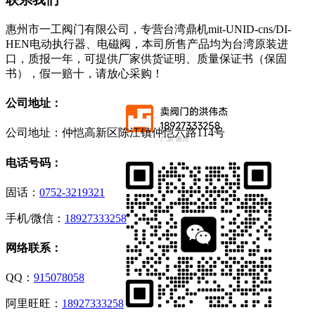
惠州市一工阀门有限公司，专营台湾鼎机mit-UNID-cns/DI-
HEN电动执行器、电磁阀，本司所售产品均为台湾原装进
口，质报一年，可提供厂家供货证明、质量保证书（保固
书），假一赔十，请放心采购！
公司地址：
公司地址：仲恺高新区陈江镇仲恺六路114号
电话号码：
固话：
0752-3219321
手机/微信：
18927333258
网络联系：
QQ：
915078058
阿里旺旺：
18927333258