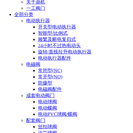
关于鼎机
一工阀门
全部分类
电动执行器
开关型电动执行器
智能型/比例式
频繁及断电复归式
24小时不过热电动头
旋转/直线拉升电动执行器
电动执行器配件
电磁阀
常闭型(NC)
常开型(NO)
防爆型
电磁阀配件
成套电动阀门
电动球阀
电动蝶阀
电动PVC球阀/蝶阀
配套阀门
丝扣球阀
法兰球阀