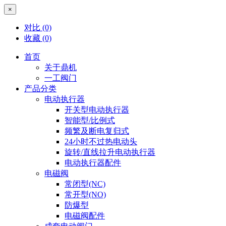
×
对比
(0)
收藏
(0)
首页
关于鼎机
一工阀门
产品分类
电动执行器
开关型电动执行器
智能型/比例式
频繁及断电复归式
24小时不过热电动头
旋转/直线拉升电动执行器
电动执行器配件
电磁阀
常闭型(NC)
常开型(NO)
防爆型
电磁阀配件