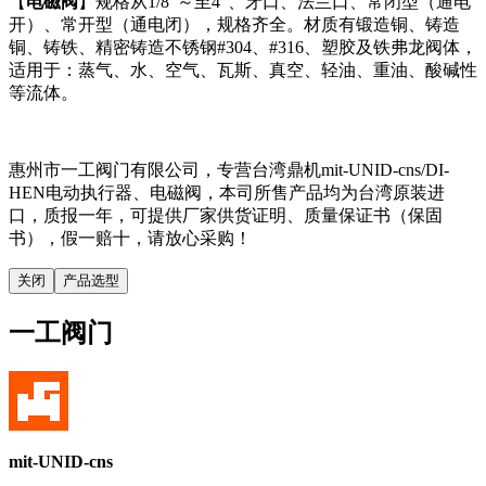
【
电磁阀
】规格从1/8"～至4"、牙口、法兰口、常闭型（通电
开）、常开型（通电闭），规格齐全。材质有锻造铜、铸造
铜、铸铁、精密铸造不锈钢#304、#316、塑胶及铁弗龙阀体，
适用于：蒸气、水、空气、瓦斯、真空、轻油、重油、酸碱性
等流体。
惠州市一工阀门有限公司，专营台湾鼎机mit-UNID-cns/DI-
HEN电动执行器、电磁阀，本司所售产品均为台湾原装进
口，质报一年，可提供厂家供货证明、质量保证书（保固
书），假一赔十，请放心采购！
关闭
产品选型
一工阀门
mit-UNID-cns