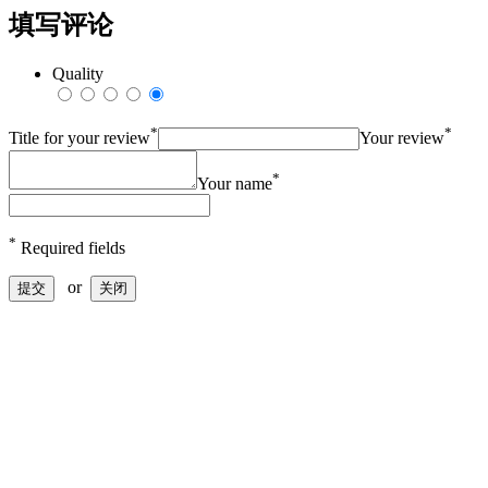
填写评论
Quality
*
*
Title for your review
Your review
*
Your name
*
Required fields
or
提交
关闭