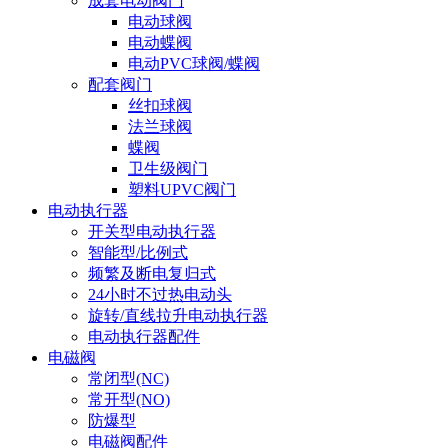
成套电动阀门
电动球阀
电动蝶阀
电动PVC球阀/蝶阀
配套阀门
丝扣球阀
法兰球阀
蝶阀
卫生级阀门
塑料UPVC阀门
电动执行器
开关型电动执行器
智能型/比例式
频繁及断电复归式
24小时不过热电动头
旋转/直线拉升电动执行器
电动执行器配件
电磁阀
常闭型(NC)
常开型(NO)
防爆型
电磁阀配件