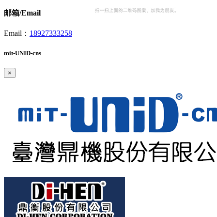
邮箱/Email
Email：
18927333258
mit-UNID-cns
×