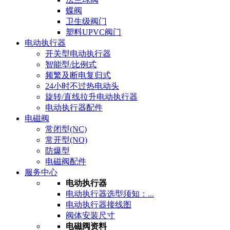
蝶阀
卫生级阀门
塑料UPVC阀门
电动执行器
开关型电动执行器
智能型/比例式
频繁及断电复归式
24小时不过热电动头
旋转/直线拉升电动执行器
电动执行器配件
电磁阀
常闭型(NC)
常开型(NO)
防爆型
电磁阀配件
服务中心
电动执行器
电动执行器选型须知：...
电动执行器接线图
阀体安装尺寸
电磁阀资料