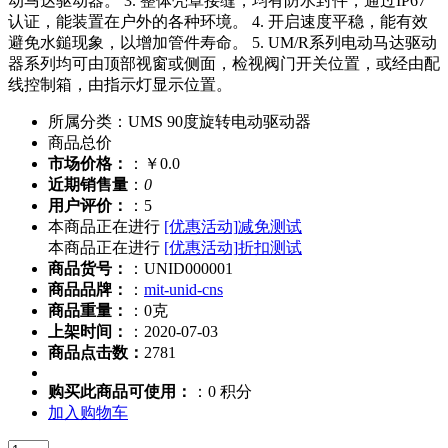
动马达驱动器。 3. 整体壳罩接缝，均有防水封件，通过IP67
认证，能装置在户外的各种环境。 4. 开启速度平稳，能有效
避免水鎚现象，以增加管件寿命。 5. UM/R系列电动马达驱动
器系列均可由顶部视窗或侧面，检视阀门开关位置，或经由配
线控制箱，由指示灯显示位置。
所属分类：UMS 90度旋转电动驱动器
商品总价
市场价格：
：￥0.0
近期销售量
：
0
用户评价：
：5
本商品正在进行
[优惠活动]
减免测试
本商品正在进行
[优惠活动]
折扣测试
商品货号：
：UNID000001
商品品牌：
：
mit-unid-cns
商品重量：
：0克
上架时间：
：2020-07-03
商品点击数：
2781
购买此商品可使用：
：0 积分
加入购物车