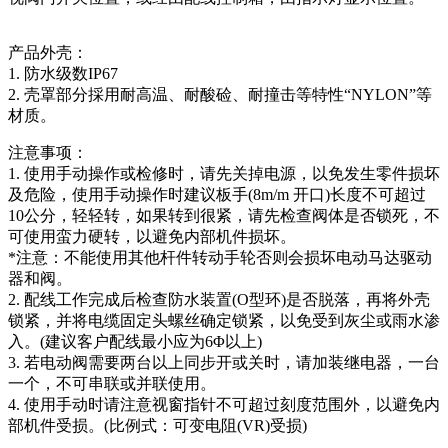
产品外壳：
1. 防水级数IP67
2. 壳罩部分採用耐高温、耐酸硷、耐撞击等特性“NYLON”等
材质。
注意事项：
1. 使用手动操作或检修时，请先关掉电源，以免发生零件损坏
及危险，使用手动操作时建议板手(8m/m 开口)长度不可超过
10公分，轻轻转，如果转到很紧，请先检查阀体是否锁死，不
可使用蛮力硬转，以避免内部机件损坏。
*注意：不能使用其他杆件转动手轮否则会损坏电动马达驱动
器和阀。
2. 配线工作完成后检查防水装置(O型环)是否脱落，再将外壳
锁紧，并将电缆固定头螺丝确定锁紧，以免受到灰尘或雨水渗
入。(建议客户配线最小应为6Φ以上)
3. 若电动阀需要两台以上同步开或关时，请加装继电器，一台
一个，不可串联或并联使用。
4. 使用手动时请注意视窗指针不可超过刻度范围外，以避免内
部机件受损。(比例式：可变电阻(VR)受损)