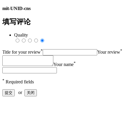
mit-UNID-cns
填写评论
Quality
*
*
Title for your review
Your review
*
Your name
*
Required fields
or
提交
关闭