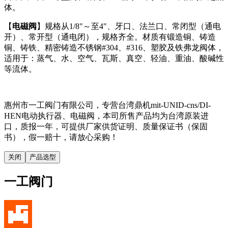
体。
【
电磁阀
】规格从1/8"～至4"、牙口、法兰口、常闭型（通电
开）、常开型（通电闭），规格齐全。材质有锻造铜、铸造
铜、铸铁、精密铸造不锈钢#304、#316、塑胶及铁弗龙阀体，
适用于：蒸气、水、空气、瓦斯、真空、轻油、重油、酸碱性
等流体。
惠州市一工阀门有限公司，专营台湾鼎机mit-UNID-cns/DI-
HEN电动执行器、电磁阀，本司所售产品均为台湾原装进
口，质报一年，可提供厂家供货证明、质量保证书（保固
书），假一赔十，请放心采购！
关闭
产品选型
一工阀门