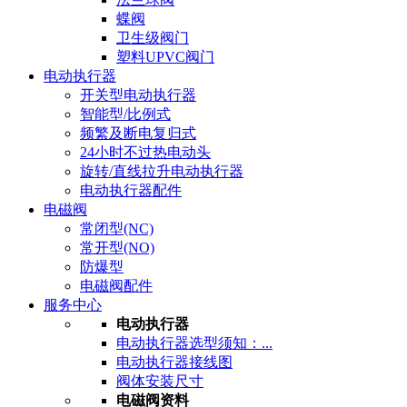
蝶阀
卫生级阀门
塑料UPVC阀门
电动执行器
开关型电动执行器
智能型/比例式
频繁及断电复归式
24小时不过热电动头
旋转/直线拉升电动执行器
电动执行器配件
电磁阀
常闭型(NC)
常开型(NO)
防爆型
电磁阀配件
服务中心
电动执行器
电动执行器选型须知：...
电动执行器接线图
阀体安装尺寸
电磁阀资料