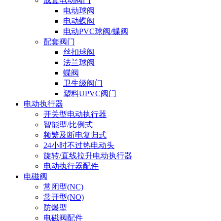
成套电动阀门
电动球阀
电动蝶阀
电动PVC球阀/蝶阀
配套阀门
丝扣球阀
法兰球阀
蝶阀
卫生级阀门
塑料UPVC阀门
电动执行器
开关型电动执行器
智能型/比例式
频繁及断电复归式
24小时不过热电动头
旋转/直线拉升电动执行器
电动执行器配件
电磁阀
常闭型(NC)
常开型(NO)
防爆型
电磁阀配件