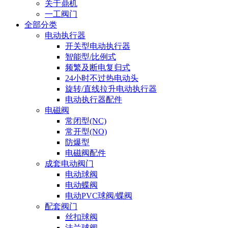
关于鼎机
一工阀门
全部分类
电动执行器
开关型电动执行器
智能型/比例式
频繁及断电复归式
24小时不过热电动头
旋转/直线拉升电动执行器
电动执行器配件
电磁阀
常闭型(NC)
常开型(NO)
防爆型
电磁阀配件
成套电动阀门
电动球阀
电动蝶阀
电动PVC球阀/蝶阀
配套阀门
丝扣球阀
法兰球阀