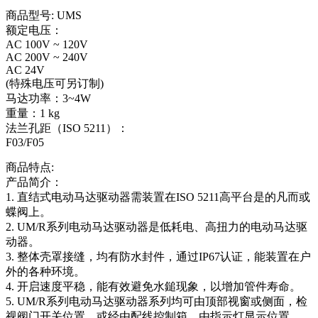
商品型号: UMS
额定电压：
AC 100V ~ 120V
AC 200V ~ 240V
AC 24V
(特殊电压可另订制)
马达功率：3~4W
重量：1 kg
法兰孔距（ISO 5211）：
F03/F05
商品特点:
产品简介：
1. 直结式电动马达驱动器需装置在ISO 5211高平台是的凡而或
蝶阀上。
2. UM/R系列电动马达驱动器是低耗电、高扭力的电动马达驱
动器。
3. 整体壳罩接缝，均有防水封件，通过IP67认证，能装置在户
外的各种环境。
4. 开启速度平稳，能有效避免水鎚现象，以增加管件寿命。
5. UM/R系列电动马达驱动器系列均可由顶部视窗或侧面，检
视阀门开关位置，或经由配线控制箱，由指示灯显示位置。