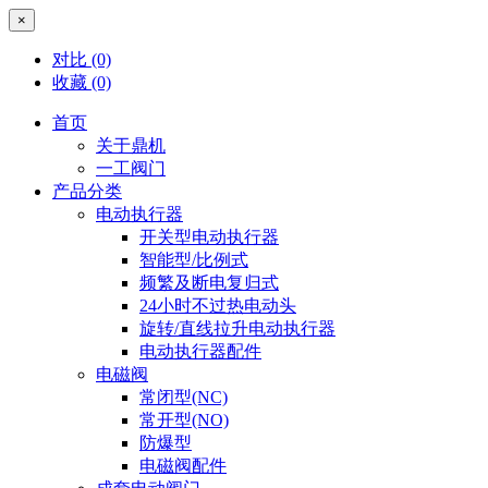
×
对比
(0)
收藏
(0)
首页
关于鼎机
一工阀门
产品分类
电动执行器
开关型电动执行器
智能型/比例式
频繁及断电复归式
24小时不过热电动头
旋转/直线拉升电动执行器
电动执行器配件
电磁阀
常闭型(NC)
常开型(NO)
防爆型
电磁阀配件